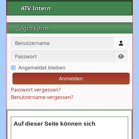
ATV Intern
Login Form
Benutzername
Passwort
Passwo
Angemeldet bleiben
Anmelden
Passwort vergessen?
Benutzername vergessen?
Auf dieser Seite können sich