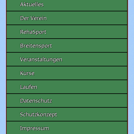
Aktuelles
Der Verein
RehaSport
Breitensport
Veranstaltungen
Kurse
Laufen
Datenschutz
Schutzkonzept
Impressum